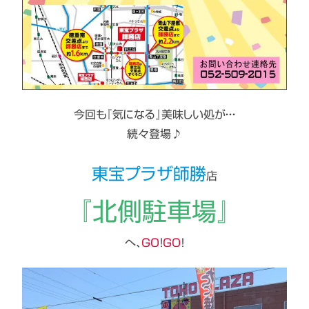
今回も『気になる』美味しい処が・・・
続々登場♪
東宝プラザ師勝
店
『北側駐車場』
へ、
GO
！
GO
！