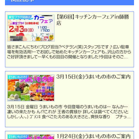
【第６回】キッチンカーフェアin師勝
東宝プラザ師勝店
店
皆さまこんにちわ！ブログ担当？ベテラン(笑)スタッフＳです♪広い駐車
場を有効活用！・・・でお試しで始めたキッチンカーフェアも、沢山の方から
ご好評頂きまして・・・早くも６回目の開催となりました！今回はそのご案
内です！２０２２年２月１３日（日）...
３月15日(金)うまいもの市のご案内
【うまいもの市】
３月15日 金曜日 うまいもの市 今回登場のうまいものは・・・ なんか・・・
凄いの来たかも ん！？これが 王者の貫禄か 詳しくは調べてくださいと
しか(｡-人-｡) ｺﾞﾒﾝﾈ 食べごたえのある大きさと、爽快な香り プチっと
した食感と、一...
１月２４日(金)うまいもの市のご案内
【うまいもの市】