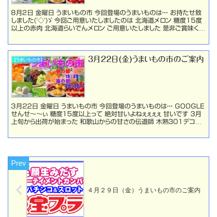
８月２日 金曜日 うまいもの市 今回登場のうまいものは・・・ お持たせ致
しました('◇')ゞ 今回ご用意いたしましたのは 北海道メロン 糖度15度
以上の赤肉 北海道らいでんメロン ご用意いたしました 是非ご賞味くだ
さいませ お時間のご案内 ...
３月22日(金)うまいもの市のご案内
【うまいもの市】
３月22日 金曜日 うまいもの市 今回登場のうまいものは・・・ GOOGLE
せんせ～～ぃ 糖度１５度以上って 絶対甘いよねぇぇぇぇ 甘いです 3月
上旬から出荷が始まった 和歌山からの甘さの伝道師 木熟３０１デコポ
ン 入荷致しました 是非ご賞...
４月２９日（金）うまいもの市のご案内