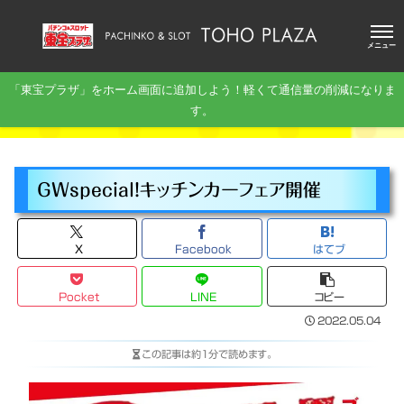
メニュー
「東宝プラザ」をホーム画面に追加しよう！軽くて通信量の削減になりま
す。
GWspecial！キッチンカーフェア開催
X
Facebook
はてブ
Pocket
LINE
コピー
2022.05.04
この記事は
約1分
で読めます。