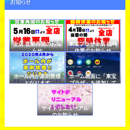
お知らせ
全店 営業再開のお知
東宝プラザ全店 臨時
らせ
休業のお知らせ
ホール内が原則禁煙
ホーム画面に「東宝
となります
プラザ」を追加して
アプリのように使お
う！
サイトリニューアル
のお知らせ