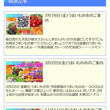
関連記事
７月１６日（金）うまいもの市のご案
【うまいもの市】
内
毎日荒れた天気が続きスカッとしませんがいかがお過ごしですか？こん
な時はうまいもの食べてスカッとしましょう！７月１６日金曜日うまいも
の市はっじまっるよ～！ 今週は高級フルーツの代名詞う～～～っ！マンゴ
ー！ 宮崎マンゴーの完熟した果肉は、そっと...
３月22日(金)うまいもの市のご案内
【うまいもの市】
３月22日 金曜日 うまいもの市 今回登場のうまいものは・・・ GOOGLE
せんせ～～ぃ 糖度１５度以上って 絶対甘いよねぇぇぇぇ 甘いです 3月
上旬から出荷が始まった 和歌山からの甘さの伝道師 木熟３０１デコポ
ン 入荷致しました 是非ご賞...