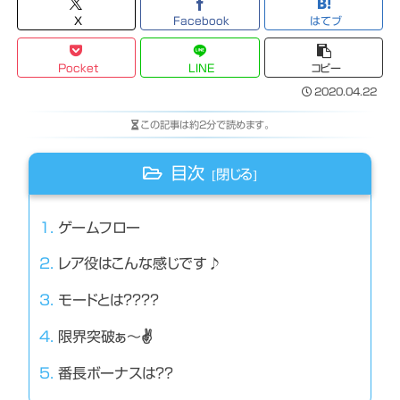
X
Facebook
はてブ
Pocket
LINE
コピー
2020.04.22
この記事は
約2分
で読めます。
目次
ゲームフロー
レア役はこんな感じです♪
モードとは？？？？
限界突破ぁ～✌
番長ボーナスは？？