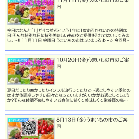
１１月１１日(金)うまいもの市のご案
【うまいもの市】
内
今日はなんと「１」が4つ並ぶという1年に1度あるかないかの特別な
日！そんな特別な日に特別美味しいものをご提供！！それではいってみま
しょ～！！ １１月１１日 金曜日 うまいもの市はっじまっるよ～☆ 今回登場
のうまいものは・・・ 人気ブランド「...
１０月２０日(金)うまいもの市のご案
【うまいもの市】
内
夏日だったり寒かったりインフル流行ってたりで…過ごしやすい季節の
はずが体調崩しやすい日々となっていますが、いかがお過ごしでしょう
か？そんな体調不良しやすいお身体に甘くて美味しくて栄養価の高～
い素敵な果物が今回もやってきますよ！１０月２０日 ...
８月１３日（金）うまいもの市のご案
【うまいもの市】
内