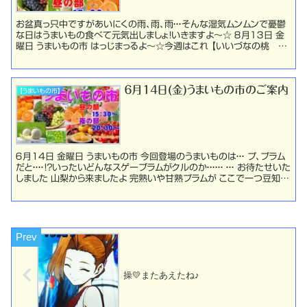
お盆真っ只中ですがあいにくの雨、雨、雨・・・そんな湿気ムンムンで憂鬱
な日はうまいもの食べて元気出しましょ！いきますよ～☆ ８月１３日 金
曜日 うまいもの市 はっじまっるよ～☆今週はこれ 【いいづなの桃 初
恋物語】なつっこ等級：グルメ ...
６月14日(金)うまいもの市のご案内
【うまいもの市】
６月14日 金曜日 うまいもの市 今回登場のうまいものは・・・ プ、プラム
だと・・・・！？いったいどんなスゲープラムがクルのか・・・・・・ ・・・ お待たせいた
しました 山梨から来ましたよ 完熟いや甘熟プラムが ここで一つ豆知識
( ..)φ...
操💛またあえたね♪