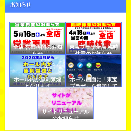
お知らせ
全店 営業再開のお知
東宝プラザ全店 臨時
らせ
休業のお知らせ
ホール内が原則禁煙
ホーム画面に「東宝
となります
プラザ」を追加して
アプリのように使お
う！
サイトリニューアル
のお知らせ