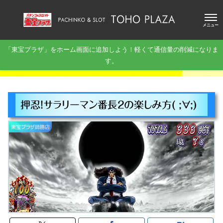
メニュー
「東宝プラザ」をホーム画面に追加しよう！軽くて通信量の削減になりま
す。
押忍！サラリーマン番長２の楽しみ方( ;∀;)
東宝プラザ師勝店