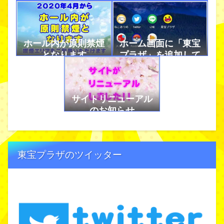
ホール内が原則禁煙
ホーム画面に「東宝
となります
プラザ」を追加して
アプリのように使お
う！
サイトリニューアル
のお知らせ
東宝プラザのツイッター