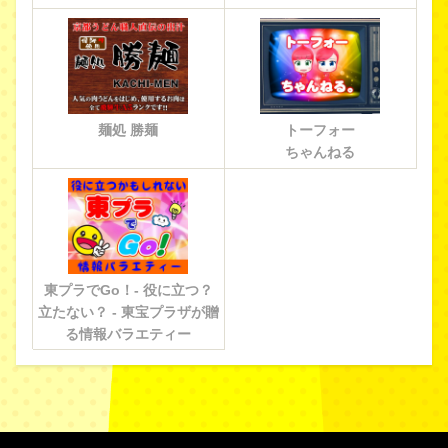
麺処 勝麺
トーフォー
ちゃんねる
東プラでGo！- 役に立つ？
立たない？ - 東宝プラザが贈
る情報バラエティー