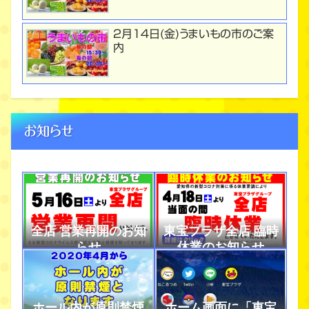
２月１４日(金)うまいもの市のご案
内
お知らせ
全店 営業再開のお知
東宝プラザ全店 臨時
らせ
休業のお知らせ
ホール内が原則禁煙
ホーム画面に「東宝