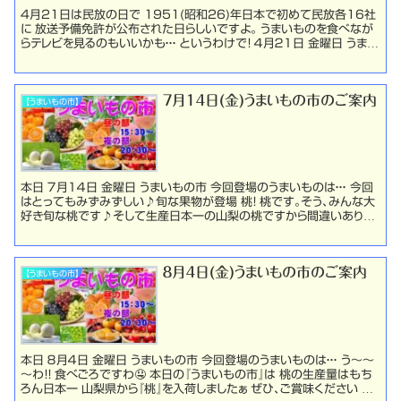
4月21日は民放の日で 1951(昭和26)年日本で初めて民放各16社
に 放送予備免許が公布された日らしいですよ。 うまいものを食べなが
らテレビを見るのもいいかも・・・ というわけで！ ４月２１日 金曜日 うまい
もの市はっじまっるよ～☆ 今...
７月１４日(金)うまいもの市のご案内
【うまいもの市】
本日 ７月１４日 金曜日 うまいもの市 今回登場のうまいものは・・・ 今回
はとってもみずみずしい♪旬な果物が登場 桃！ 桃です。そう、みんな大
好き旬な桃です♪そして生産日本一の山梨の桃ですから間違いありま
せんｗ そんな絶品の桃を２個ワンセッ...
８月４日(金)うまいもの市のご案内
【うまいもの市】
本日 ８月４日 金曜日 うまいもの市 今回登場のうまいものは・・・ う～～
～わ！！ 食べごろですわ🤤 本日の『うまいもの市』は 桃の生産量はもち
ろん日本一 山梨県から『桃』を入荷しましたぁ ぜひ、ご賞味ください お