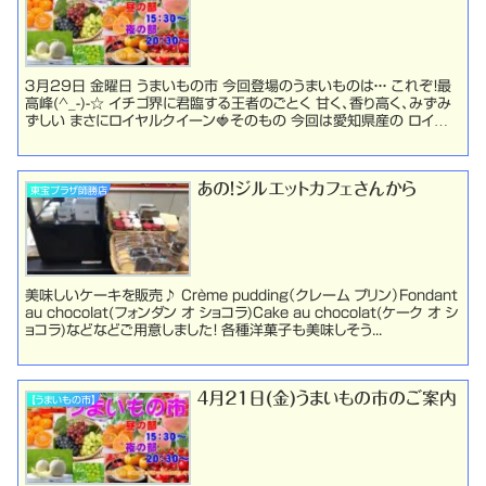
３月29日 金曜日 うまいもの市 今回登場のうまいものは・・・ これぞ！最
高峰(^_-)-☆ イチゴ界に君臨する王者のごとく 甘く、香り高く、みずみ
ずしい まさにロイヤルクイーン🍓そのもの 今回は愛知県産の ロイヤ
ルクイーンをお取り寄せ 是...
あの！ジルエットカフェさんから
東宝プラザ師勝店
美味しいケーキを販売♪ Crème pudding（クレーム プリン）Fondant
au chocolat(フォンダン オ ショコラ)Cake au chocolat(ケーク オ シ
ョコラ)などなどご用意しました！ 各種洋菓子も美味しそう...
４月２１日(金)うまいもの市のご案内
【うまいもの市】