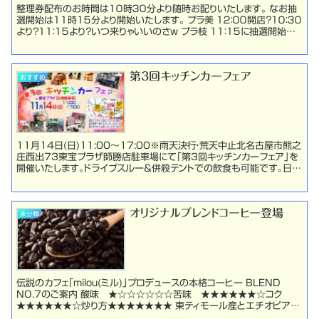
整理券配布のお時間は１０時３０分より随時お配りいたします。 なお抽
選開始は１１時１５分より開始いたします。 プラ美 １２：００開店？１０：３０
より？１１：１５より？いつ来りゃいいのさｗ プラ枝 １１：１５に抽選開始な
ら、それより前に駐輪場あ...
第3回キッチンカーフェア
おすすめ
11月14日(日)11:00～17:00※雨天決行・荒天中止北名古屋市熊之
庄西出73東宝プラザ師勝店駐車場にて「第3回キッチンカーフェア」を
開催いたします。ドライブスルー＆併殺テントでの飲食も可能です。日曜
日の楽しいひと時をお楽しみください...
オリジナルブレンドコーヒー登場
未分類
伝説のカフェ「milou(ミル)」プロデュースの本格コーヒー BLEND
NO.7のご案内 酸味 ★☆☆☆☆☆☆苦味 ★★★★★★☆コク
★★★★★★☆炒り方★★★★★★★ 東ティモール産とエチオピア産
コーヒー豆のブレンドで高品質の生豆を【...