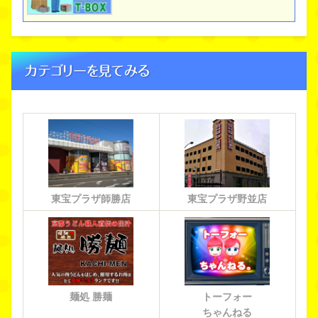
カテゴリーを見てみる
東宝プラザ師勝店
東宝プラザ野並店
麺処 勝麺
トーフォー
ちゃんねる