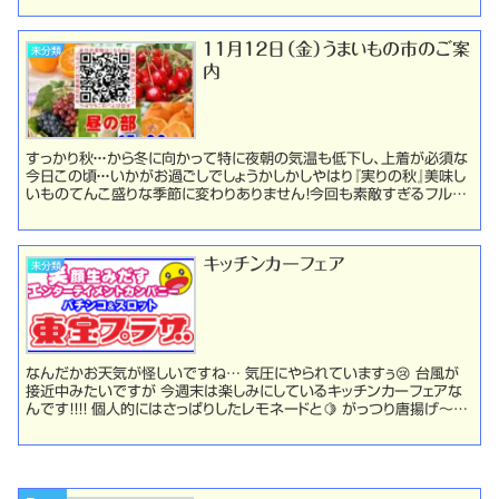
１１月１２日（金）うまいもの市のご案
未分類
内
すっかり秋・・・から冬に向かって特に夜朝の気温も低下し、上着が必須な
今日この頃・・・いかがお過ごしでしょうかしかしやはり『実りの秋』美味し
いものてんこ盛りな季節に変わりありません！今回も素敵すぎるフルー
トゥをご提供して参ります！それではいき...
キッチンカーフェア
未分類
なんだかお天気が怪しいですね… 気圧にやられていますぅ😢 台風が
接近中みたいですが 今週末は楽しみにしているキッチンカーフェアな
んです！！！！ 個人的にはさっぱりしたレモネードと🍋 がっつり唐揚げ～と
かの組み合わせが最高に美味しいと思います...