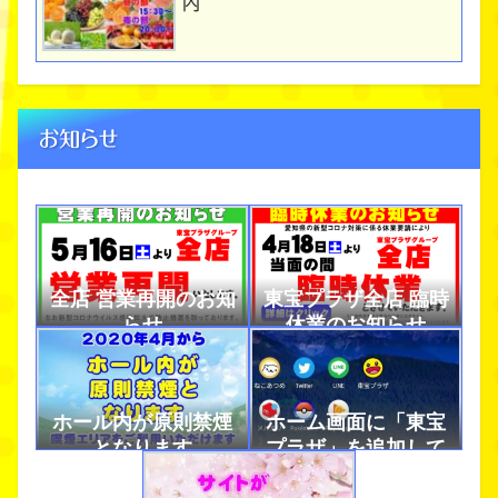
内
お知らせ
全店 営業再開のお知
東宝プラザ全店 臨時
らせ
休業のお知らせ
ホール内が原則禁煙
ホーム画面に「東宝
となります
プラザ」を追加して
アプリのように使お