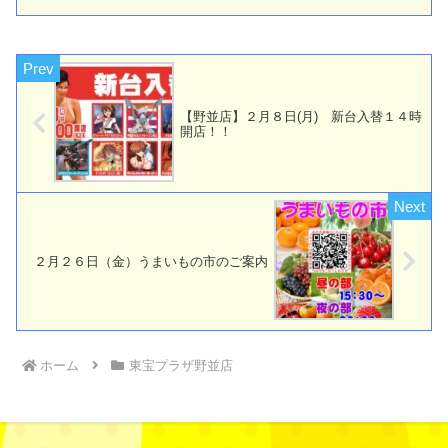
【野並店】２月８日(月) 新台入替１４時
開店！！
２月２６日（金）うまいもの市のご案内
ホーム
東宝プラザ野並店