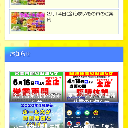
２月１４日(金)うまいもの市のご案
内
お知らせ
全店 営業再開のお知
東宝プラザ全店 臨時
らせ
休業のお知らせ
ホール内が原則禁煙
ホーム画面に「東宝