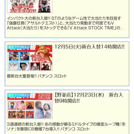
インパクト大の新台入替！！ STのようなゲーム性で大当たりを目指す
「強襲任務（アサルトクエスト）」と、大当たり発動まで何度でもV
Attack（大当たり）をストックできる「V Attack STOCK TIME」の2
つのモードを搭載。 パチ...
１２月５日(火)新台入替１４時開店！！
東宝プラザ野並店
最新台大量登場！！ パチンコ スロット
【野並店】１２月２３日(水) 新台入
東宝プラザ野並店
替９時開店！！
３週連続の新台入替！！ あの感動が蘇るミドルタイプの確変ループ機『冬
ソナ』を筆頭に６機種７台導入！！ パチンコ スロット