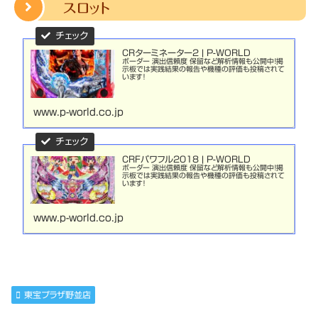
スロット
CRターミネーター2 | P-WORLD
ボーダー 演出信頼度 保留など解析情報も公開中！掲
示板では実践結果の報告や機種の評価も投稿されて
います！
www.p-world.co.jp
CRFパワフル2018 | P-WORLD
ボーダー 演出信頼度 保留など解析情報も公開中！掲
示板では実践結果の報告や機種の評価も投稿されて
います！
www.p-world.co.jp
東宝プラザ野並店