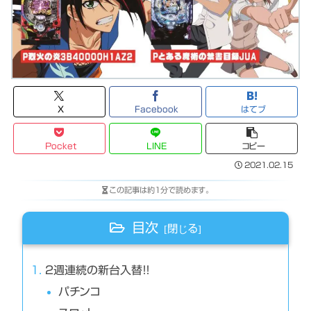
X
Facebook
はてブ
Pocket
LINE
コピー
2021.02.15
この記事は
約1分
で読めます。
目次
２週連続の新台入替！！
パチンコ