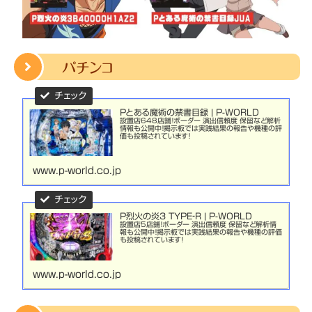
パチンコ
Pとある魔術の禁書目録 | P-WORLD
設置店648店舗！ボーダー 演出信頼度 保留など解析
情報も公開中！掲示板では実践結果の報告や機種の評
価も投稿されています！
www.p-world.co.jp
P烈火の炎3 TYPE‐R | P-WORLD
設置店5店舗！ボーダー 演出信頼度 保留など解析情
報も公開中！掲示板では実践結果の報告や機種の評価
も投稿されています！
www.p-world.co.jp