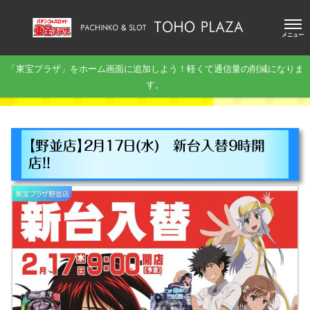
メニュー
「東宝プラザ」をホーム画面に追加しよう！軽くて通信量の削減になりま
す。
【野並店】２月１７日(水) 新台入替９時開
店！！
東宝プラザ野並店