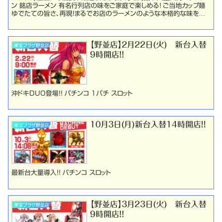
ン 銘店ラーメン 有名行列店の味をご家庭で楽しめる！ ご当地カップ麺
ゆでたての旨さ、再現！まるでお店のラーメンのような本格的な味を追
求したノンフライのカップ麺のご当地シリー...
【野並店】２月２２日(火) 新台入替
東宝プラザ野並店
９時開店！！
沖ドキＤＵＯ登場！！ パチンコ １パチ スロット
１０月３日(月)新台入替１４時開店！！
東宝プラザ野並店
最新台大量導入！！ パチンコ スロット
【野並店】３月２３日(火) 新台入替
東宝プラザ野並店
９時開店！！