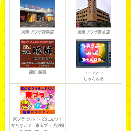
東宝プラザ師勝店
東宝プラザ野並店
麺処 勝麺
トーフォー
ちゃんねる
東プラでGo！- 役に立つ？
立たない？ - 東宝プラザが贈