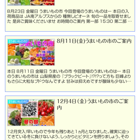
８月23日 金曜日 うまいもの市 今回登場のうまいものは・・・ 本日の入
荷商品は JA南アルプスからの 種無しピオーネ 旬の一品を取寄せまし
た 是非ご賞味くださいませ お時間のご案内 第一部 １５：３０ 第二部 ２
０：３０お時間近くなりまし...
８月１１日(金)うまいもの市のご案内
【うまいもの市】
本日 ８月１１日 金曜日 うまいもの市 今回登場のうまいものは・・・ 本日
のうまいもの市は 山梨県産の 『ブラックビート』！？！？って方も 巨峰より
もさらに大粒なブドウなんですよ 甘みは抑えめですが酸味も少ないの
で 食べやすいそうです 帰省...
１２月４日（金）うまいもの市のご案
【うまいもの市】
内
12月突入！早いもので今年も残りあと1ヵ月となりました。確実に迫っ
てきている冬に負けないよう、しっかりとビタミンを摂りましょう。その