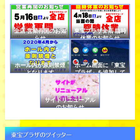
全店 営業再開のお知
東宝プラザ全店 臨時
らせ
休業のお知らせ
ホール内が原則禁煙
ホーム画面に「東宝
となります
プラザ」を追加して
アプリのように使お
う！
サイトリニューアル
のお知らせ
東宝プラザのツイッター