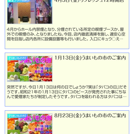
４月３日（金）リフレッシュ１２時開店
東宝プラザ師勝店
４月からホール内禁煙となり、分煙されている所定の喫煙ブースか、屋
外での喫煙のみ、となりましたね。今回、店内徹底清掃を施し、適安心空
間を目指し店内各所に設備設置等も行いました。 入口にキュウ○え
www緑豊かな・・・造花だけどwww喫煙ブース内...
１月１３日(金)うまいもの市のご案内
【うまいもの市】
突然ですが、今日1月13日は何の日でしょうか？実は「タバコの日」だそ
うです。昭和21年の1月13日にタバコのピースが発売された事にちな
んで愛煙家たちが制定したそうです。タバコを吸われる方はタバコはほ
どほどにして体に良い果物を摂るようにしまし...
８月23日(金)うまいもの市のご案内
【うまいもの市】