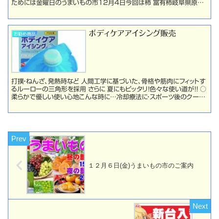
ためには金曜日のうまいもの市12月4日今回は柿 富有柿岐阜県原産、
完全甘柿の代表品種。市場の半数以上は富有柿...
ボディケアアイシング販売
お勧め商品
打撲・ねんざ、発熱時など 人間工学に基づいた、骨格や筋肉にフィットす
るルーローの三角形を採用 さらに 夏にもピッタリ！色々な使い道が！！ ○
柔らかで優しい使い心地こんな時に…冷却療法に・スポーツ後のクール
ダウンに・急な頭痛、発熱に・打ち身、...
１２月６日(金)うまいもの市のご案内