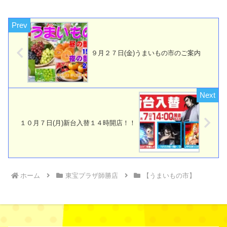
９月２７日(金)うまいもの市のご案内
１０月７日(月)新台入替１４時開店！！
ホーム
東宝プラザ師勝店
【うまいもの市】