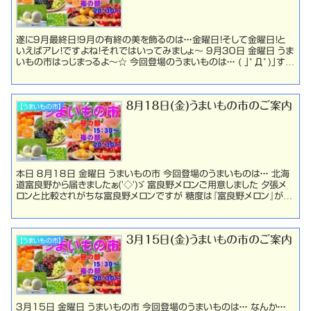
遂に９月最終日！９月の有終の美を飾るのは・・・金曜日！そして金曜日！と
いえばアレ！ですよね！それではいってみましょ～ ９月３０日 金曜日 うま
いもの市はっじまっるよ～☆ 今回登場のうまいものは・・・ ( ｣ﾟДﾟ)｣すも
ももももももものうち...
８月１８日(金)うまいもの市のご案内
【うまいもの市】
本日 ８月１８日 金曜日 うまいもの市 今回登場のうまいものは・・・ 北海
道富良野から届きましたぁ('◇')ゞ 富良野メロンご用意しました 夕張メ
ロンと比較されがちな富良野メロンですが 糖度は『富良野メロン』が高
いんですよね しかも肉厚で食...
３月15日(金)うまいもの市のご案内
【うまいもの市】
３月15日 金曜日 うまいもの市 今回登場のうまいものは・・・ なんか・・・