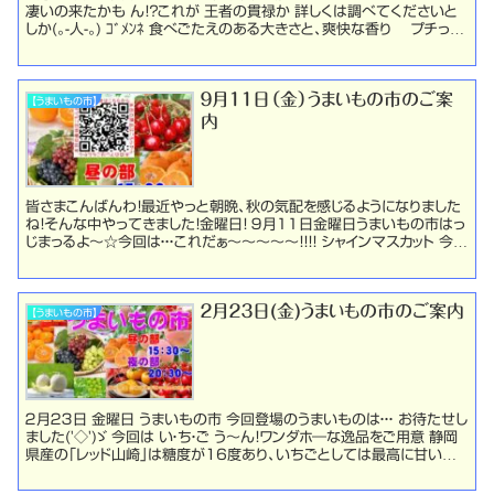
凄いの来たかも ん！？これが 王者の貫禄か 詳しくは調べてくださいと
しか(｡-人-｡) ｺﾞﾒﾝﾈ 食べごたえのある大きさと、爽快な香り プチっと
した食感と、一...
９月１１日（金）うまいもの市のご案
【うまいもの市】
内
皆さまこんばんわ！最近やっと朝晩、秋の気配を感じるようになりました
ね！そんな中やってきました！金曜日！ ９月１１日金曜日うまいもの市はっ
じまっるよ～☆今回は・・・これだぁ～～～～～！！！！ シャインマスカット 今、
まさに旬の高級フルーツ、 ...
２月２３日(金)うまいもの市のご案内
【うまいもの市】
２月２３日 金曜日 うまいもの市 今回登場のうまいものは・・・ お待たせし
ました('◇')ゞ 今回は い・ち・ご う～ん！ワンダホ―な逸品をご用意 静岡
県産の「レッド山崎」は糖度が16度あり、いちごとしては最高に甘い部
類に入る高級いちご 栽...