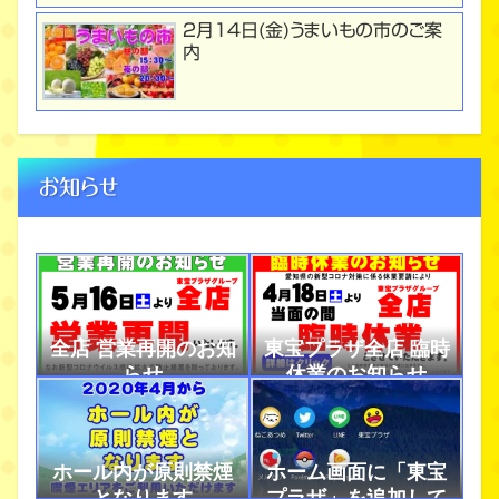
２月１４日(金)うまいもの市のご案
内
お知らせ
全店 営業再開のお知
東宝プラザ全店 臨時
らせ
休業のお知らせ
ホール内が原則禁煙
ホーム画面に「東宝
となります
プラザ」を追加して