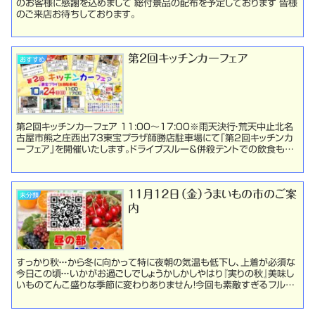
のお客様に感謝を込めまして 総付景品の配布を予定しております 皆様
のご来店お待ちしております。
第2回キッチンカーフェア
おすすめ
第2回キッチンカーフェア 11:00～17:00※雨天決行・荒天中止北名
古屋市熊之庄西出73東宝プラザ師勝店駐車場にて「第2回キッチンカ
ーフェア」を開催いたします。ドライブスルー＆併殺テントでの飲食も可
能です。日曜日の楽しいひと時をお楽しみ...
１１月１２日（金）うまいもの市のご案
未分類
内
すっかり秋・・・から冬に向かって特に夜朝の気温も低下し、上着が必須な
今日この頃・・・いかがお過ごしでしょうかしかしやはり『実りの秋』美味し
いものてんこ盛りな季節に変わりありません！今回も素敵すぎるフルー
トゥをご提供して参ります！それではいき...