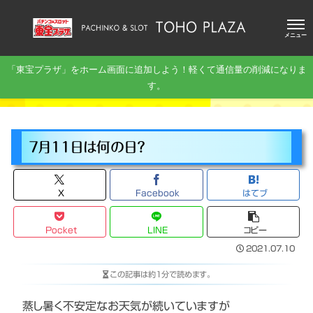
メニュー
「東宝プラザ」をホーム画面に追加しよう！軽くて通信量の削減になりま
す。
7月11日は何の日？
X
Facebook
はてブ
Pocket
LINE
コピー
2021.07.10
この記事は
約1分
で読めます。
蒸し暑く不安定なお天気が続いていますが