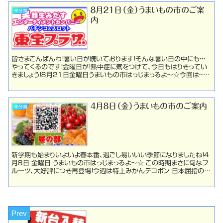
８月２１日（金）うまいもの市のご案
未分類
内
皆さまこんばんわ！暑い日が続いております！そんな暑い日の中にも・・・
やってくるのです！金曜日が！熱中症に気をつけて、今日もはりきってい
きましょう！８月２１日金曜日うまいもの市はっじまっるよ～☆今回は・・・こ
れだぁ～～～～～！！！！ でらうみ...
４月８日（金）うまいもの市のご案内
未分類
新学期も始まりいよいよ春本番、過ごし易いいい季節になりましたね！４
月８日 金曜日 うまいもの市はっじまっるよ～☆ この時期まさに旬なフ
ルーツ、大好評につき再登場！今週は特上みかんデコポン 日本屈指の温
室みかんの産地、愛知県蒲郡で栽培された『...