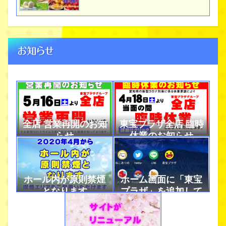
お知らせ
全店 営業再開のお知
東宝プラザ全店 臨時
らせ
休業のお知らせ
ホール内が原則禁煙
ホーム画面に「東宝
となります
プラザ」を追加して
アプリのように使お
う！