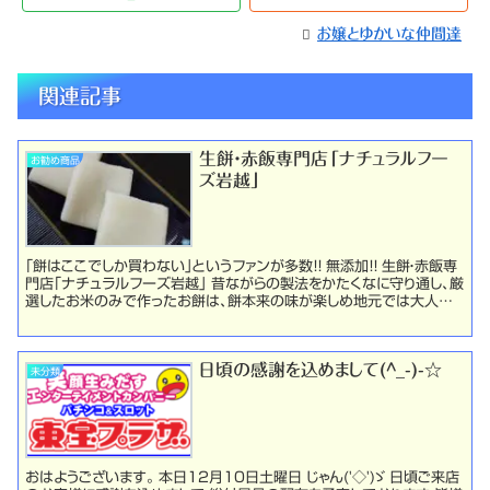
お嬢とゆかいな仲間達
関連記事
生餅・赤飯専門店「ナチュラルフー
お勧め商品
ズ岩越」
「餅はここでしか買わない」というファンが多数！！ 無添加！！ 生餅・赤飯専
門店「ナチュラルフーズ岩越」 昔ながらの製法をかたくなに守り通し、厳
選したお米のみで作ったお餅は、餅本来の味が楽しめ地元では大人気
です。 こだわり 「持つき生鮮」生餅...
日頃の感謝を込めまして(^_-)-☆
未分類
おはようございます。 本日12月10日土曜日 じゃん('◇')ゞ 日頃ご来店