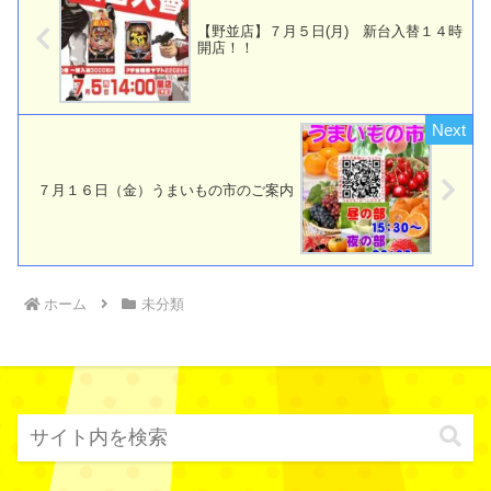
【野並店】７月５日(月) 新台入替１４時
開店！！
７月１６日（金）うまいもの市のご案内
ホーム
未分類