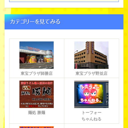
カテゴリーを見てみる
東宝プラザ師勝店
東宝プラザ野並店
麺処 勝麺
トーフォー
ちゃんねる