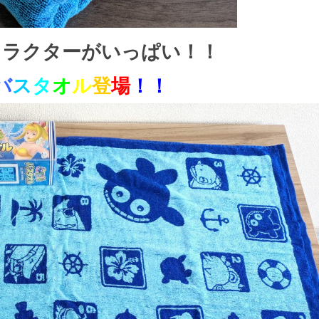
ャラクターがいっぱい！！
バ
ス
タ
オ
ル
登
場
！！