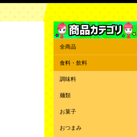
全商品
食料・飲料
調味料
麺類
お菓子
おつまみ