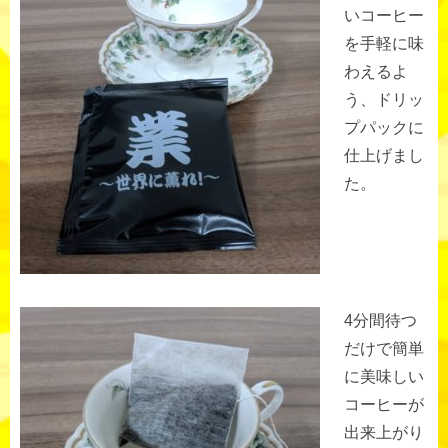
いコーヒー
を手軽に味
わえるよ
う、ドリッ
プパックに
仕上げまし
た。
4分間待つ
だけで簡単
に美味しい
コーヒーが
出来上がり