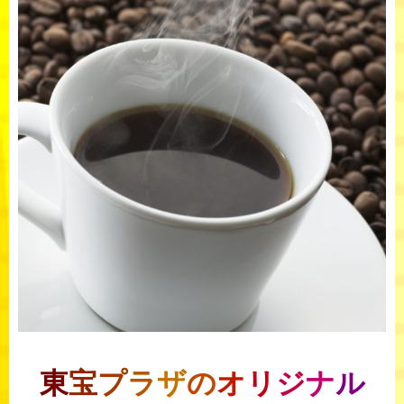
東
宝
プ
ラ
ザ
の
オ
リ
ジ
ナ
ル